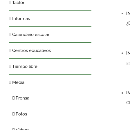
Tablón
I
Informas
¿
Calendario escolar
Centros educativos
I
2
Tiempo libre
Media
I
Prensa
C
Fotos