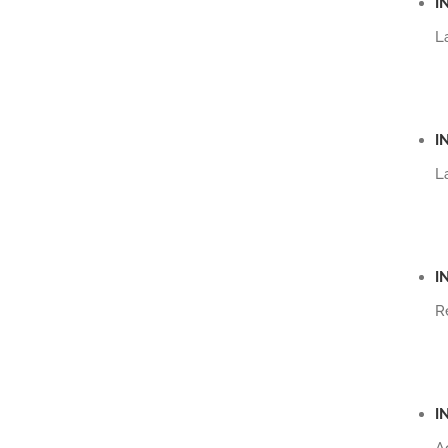
I
L
I
L
I
R
I