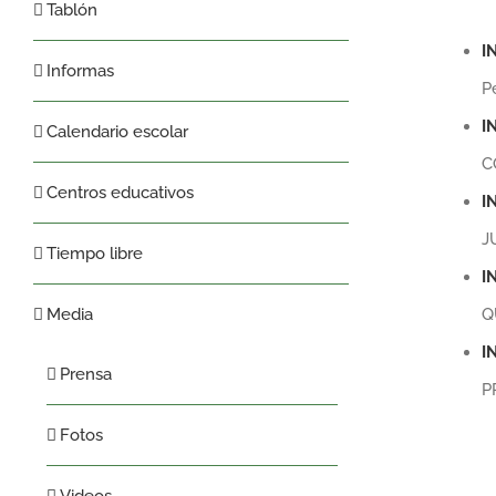
Tablón
I
Informas
P
I
Calendario escolar
C
Centros educativos
I
J
Tiempo libre
I
Q
Media
I
Prensa
P
Fotos