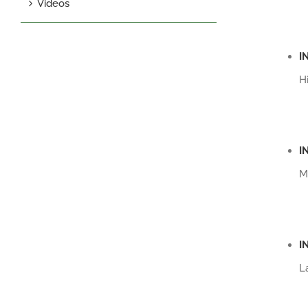
Videos
I
H
I
M
I
L