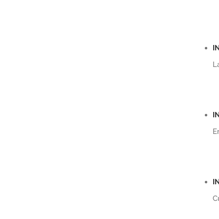
I
L
I
E
I
C