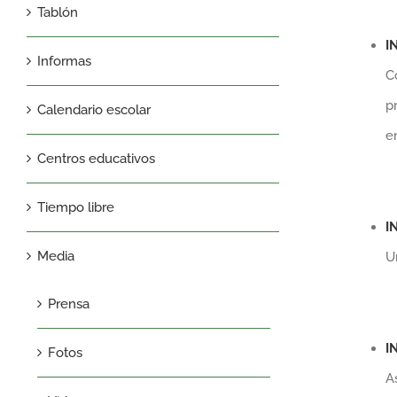
Tablón
I
Informas
C
p
Calendario escolar
e
Centros educativos
Tiempo libre
I
Media
U
Prensa
I
Fotos
A