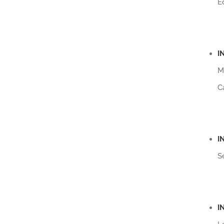
E
I
M
C
I
S
I