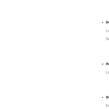
I
L
S
I
L
I
E