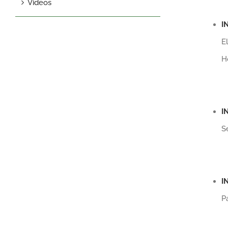
Videos
I
E
H
I
S
I
P