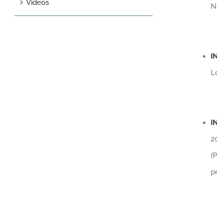
Videos
N
I
L
I
2
(
pr