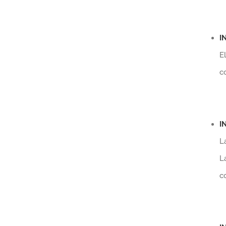
I
E
c
I
L
L
c