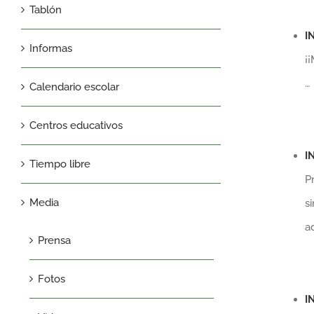
Tablón
I
Informas
¡
…
Calendario escolar
Centros educativos
I
Tiempo libre
P
Media
s
a
Prensa
Fotos
I