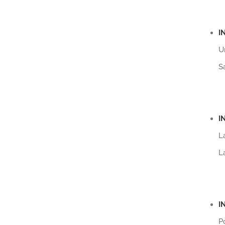
I
U
S
I
L
L
I
P