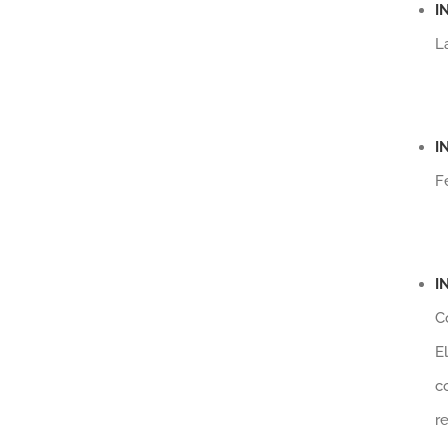
I
L
I
F
I
C
E
c
r