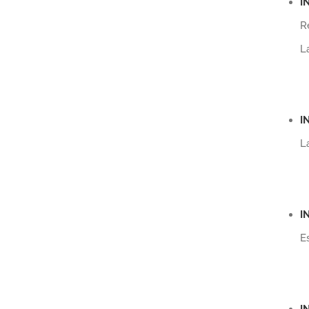
I
R
L
I
L
I
E