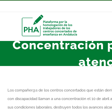
Saltar
al
contenido
Concentración p
atenc
Los compañer@s de los centros concertados que están dentr
con discapacidad llaman a una concentración el 10 de abril
sus condiciones laborales, destruyen todos los avances alca