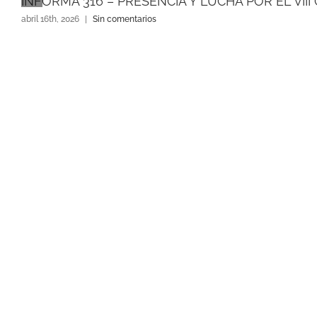
INFORMA 316 – PRESENCIA Y LUCHA POR EL VII
abril 16th, 2026
|
Sin comentarios