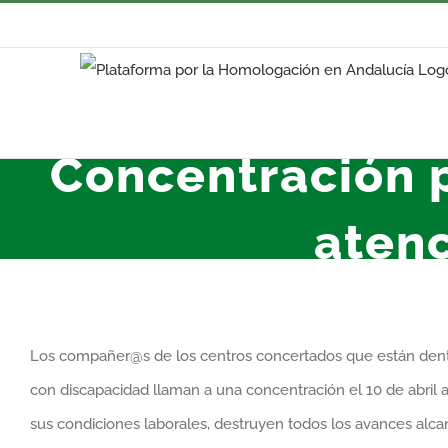
Saltar
al
contenido
Concentración p
atenc
Los compañer@s de los centros concertados que están dentr
con discapacidad llaman a una concentración el 10 de abril
sus condiciones laborales, destruyen todos los avances alca